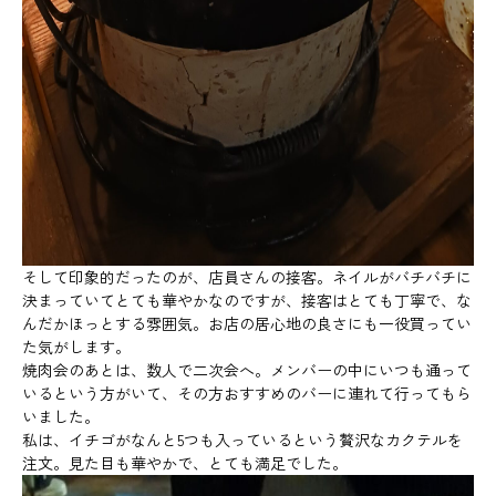
そして印象的だったのが、店員さんの接客。ネイルがバチバチに
決まっていてとても華やかなのですが、接客はとても丁寧で、な
んだかほっとする雰囲気。お店の居心地の良さにも一役買ってい
た気がします。
焼肉会のあとは、数人で二次会へ。メンバーの中にいつも通って
いるという方がいて、その方おすすめのバーに連れて行ってもら
いました。
私は、イチゴがなんと5つも入っているという贅沢なカクテルを
注文。見た目も華やかで、とても満足でした。