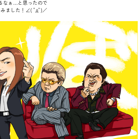
るなぁ…と思ったので
した！∠( ﾟдﾟ)／