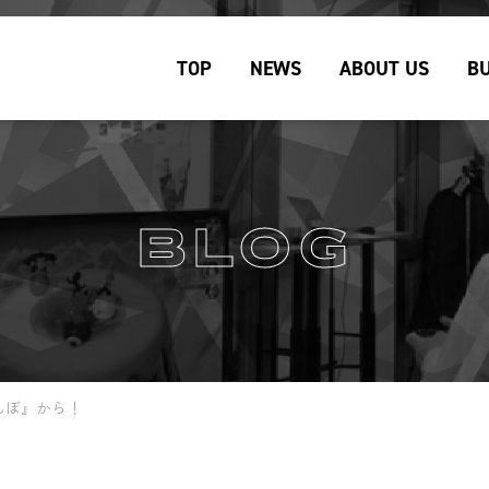
TOP
NEWS
ABOUT US
BU
BLOG
んぼ』から！