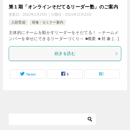
第１期「オンラインそだてるリーダー塾」のご案内
更新日：
2022年1月20日
公開日：
2021年12月22日
人財育成
研修・セミナー案内
主体的にチームを動かすリーダーをそだてる！ ～チームメ
ンバーを幸せにできるリーダーづくり～ ■概要 ★対 象 […]
続きを読む
Tweet
0