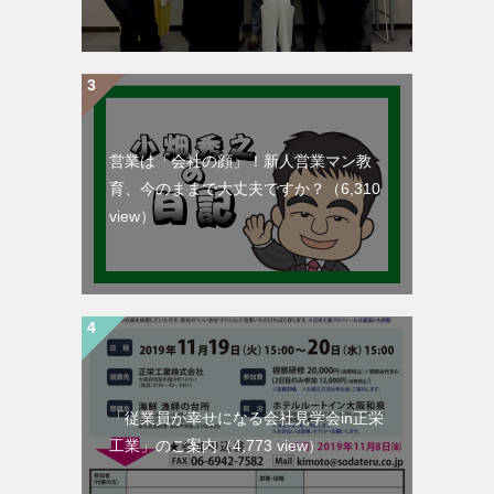
営業は「会社の顔」！新人営業マン教
育、今のままで大丈夫ですか？
（6,310
view）
「従業員が幸せになる会社見学会in正栄
工業」のご案内
（4,773 view）