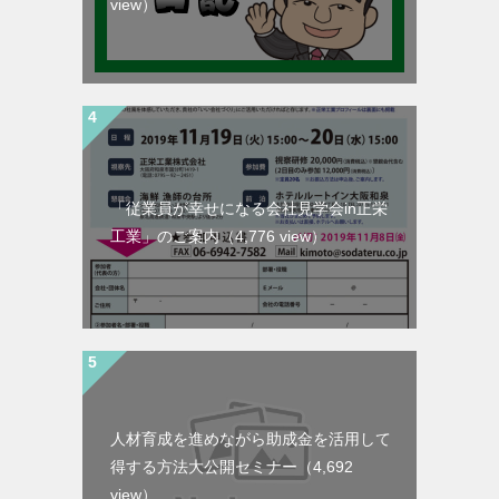
view）
「従業員が幸せになる会社見学会in正栄
工業」のご案内
（4,776 view）
人材育成を進めながら助成金を活用して
得する方法大公開セミナー
（4,692
view）