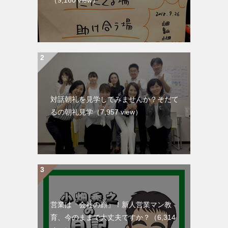
（9,160 view）
対話朝礼を見学してみませんか？そだて
るの朝礼見学
（7,957 view）
営業は「会社の顔」！新人営業マン教
育、今のままで大丈夫ですか？
（6,314