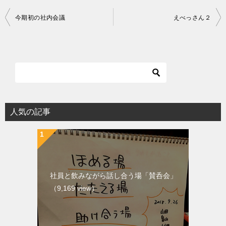
投
今期初の社内会議
えべっさん２
稿
ナ
ビ
ゲ
ー
シ
人気の記事
ョ
ン
社員と飲みながら話し合う場「賛呑会」
（9,169 view）