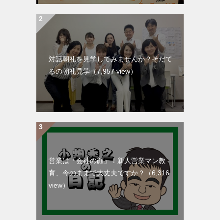
対話朝礼を見学してみませんか？そだて
るの朝礼見学
（7,957 view）
営業は「会社の顔」！新人営業マン教
育、今のままで大丈夫ですか？
（6,316
view）