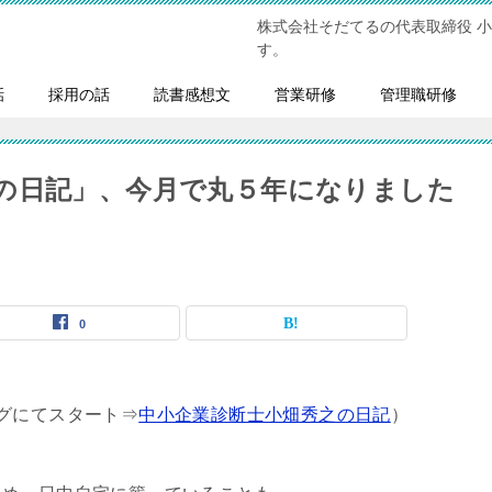
株式会社そだてるの代表取締役 
す。
話
採用の話
読書感想文
営業研修
管理職研修
の日記」、今月で丸５年になりました
0
グにてスタート⇒
中小企業診断士小畑秀之の日記
）