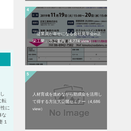
「従業員が幸せになる会社見学会in正
栄工業」のご案内
（4,774 view）
とし
人材育成を進めながら助成金を活用し
に転
て得する方法大公開セミナー
（4,686
要性に
view）
修な
妻１