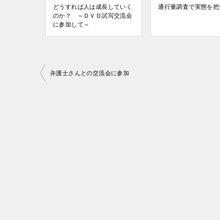
どうすれば人は成長していく
通行量調査で実態を把
のか？ ～ＤＶＤ試写交流会
に参加して～
投
弁護士さんとの交流会に参加
稿
ナ
ビ
ゲ
ー
シ
ョ
ン