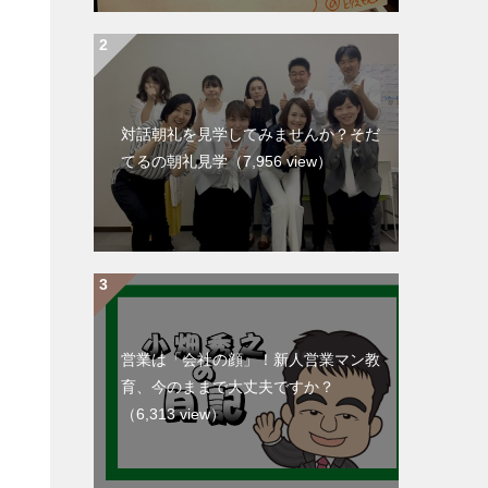
対話朝礼を見学してみませんか？そだ
てるの朝礼見学
（7,956 view）
営業は「会社の顔」！新人営業マン教
育、今のままで大丈夫ですか？
（6,313 view）