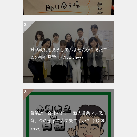
対話朝礼を見学してみませんか？そだて
るの朝礼見学
（7,951 view）
営業は「会社の顔」！新人営業マン教
育、今のままで大丈夫ですか？
（6,305
view）