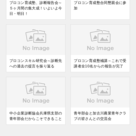
プロコン育成塾、診断報告会～
プロコン育成塾合同懇親会に参
５ヶ月間の集大成！いよいよ今
加
日・明日！
プロコンスキル研究会～診断先
プロコン育成塾補講～これで受
への過去の提言を振り返る
講者全10名からの報告が完了
中小企業診断協会兵庫県支部の
青年部会と加古川農業青年クラ
青年部会だからこそできること
ブの皆さんとの交流会