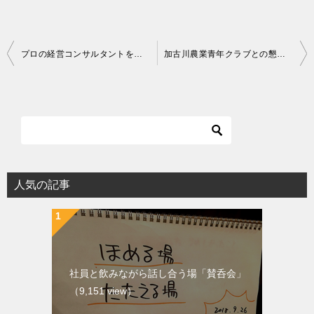
投
プロの経営コンサルタントを目指される方―第７期プロコン育成塾、申し込みスタート！
加古川農業青年クラブとの懇親会で収穫体験にチャレンジ！
稿
ナ
ビ
ゲ
ー
シ
人気の記事
ョ
ン
社員と飲みながら話し合う場「賛呑会」
（9,151 view）