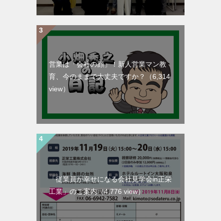
営業は「会社の顔」！新人営業マン教
育、今のままで大丈夫ですか？
（6,314
view）
「従業員が幸せになる会社見学会in正栄
工業」のご案内
（4,776 view）