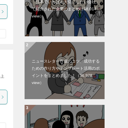
「日本でいちばん大切にしたい会社」
で紹介された企業のまとめ
（68,014
view）
。
ニュースレター作成のコツ、成功する
ための作り方やテンプレート活用のポ
イントをまとめました！
（36,978
の上
view）