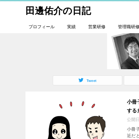
田邊佑介の日記
プロフィール
実績
営業研修
管理職研
Tweet
小冊
する
公開
小冊
近だ