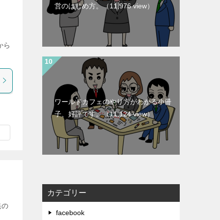
営のはじめ方。
（11,976 view）
から
ワールドカフェのやり方がわかる小冊
子、好評です。
（11,124 view）
カテゴリー
議の
facebook