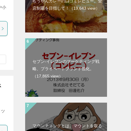
もうやんカレーの口コミレビュー。全
中小
店制覇を目指して！
（19,643 view）
セブン-イレブンのマーケティング戦
略、プライベートブランド強化。
（17,865 view）
ス
るツ
マウンティングとは。マウントを取る