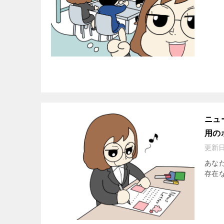
ニュ
用の
更新
あな
存在な