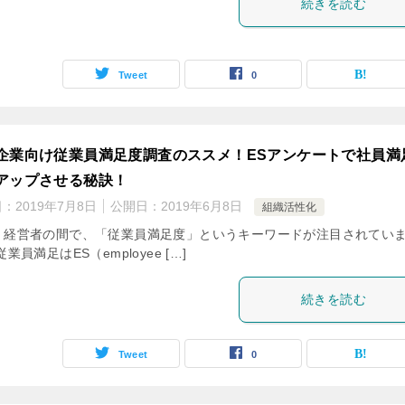
続きを読む
Tweet
0
企業向け従業員満足度調査のススメ！ESアンケートで社員満
アップさせる秘訣！
日：
2019年7月8日
公開日：
2019年6月8日
組織活性化
、経営者の間で、「従業員満足度」というキーワードが注目されてい
従業員満足はES（employee […]
続きを読む
Tweet
0