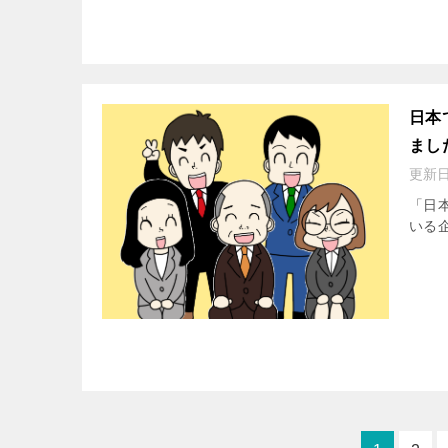
日本
まし
更新
「日
いる