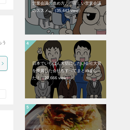
営業会議の進め方。「正しい営業会議
のススメ」
（35,443 view）
もう
日本でいちばん大切にしたい会社大賞
を受賞した会社をすべてまとめまし
た！
（20,666 view）