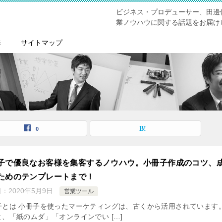
ビジネス・プロデューサー、田邊
業ノウハウに関する話題をお届け
修
サイトマップ
0
子で優良なお客様を集客するノウハウ。小冊子作成のコツ、
ためのテンプレートまで！
日：
2020年5月9日
営業ツール
子とは 小冊子を使ったマーケティングは、古くから活用されています。
と、「紙のムダ」「オンラインでい […]