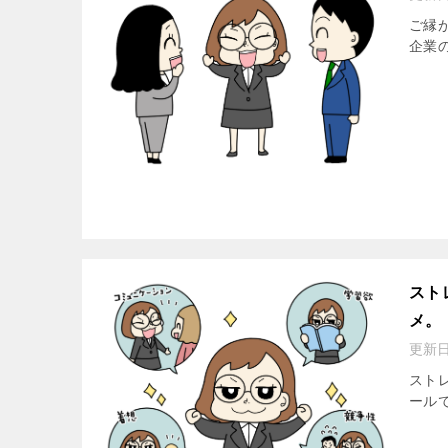
ご縁
企業の
スト
メ。
更新
スト
ールで