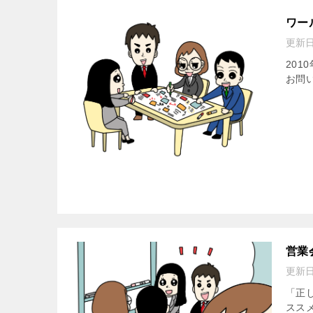
ワー
更新
20
お問い
営業
更新
「正
スス