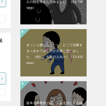
人の類型化をしてみました。
（16,795
view）
足
ぎっくり腰になったら、どこで治療す
るべきか？治し方が大事と思いまし
た。（特に、大阪の人向け）
（13,415
ま
view）
坂本光司教授の話。人を大切にする経