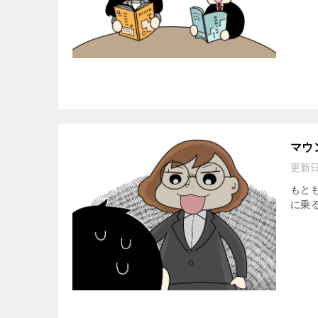
マウ
更新
もと
に乗