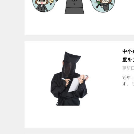
中小
度を
更新
近年
す。 