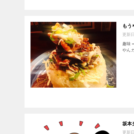
もう
更新
趣味
やんカ
坂本
更新